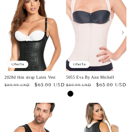
oferta
oferta
Oferta
Oferta
2028d thin strap Latex Vest
5055 Eva By Ann Michell
Precio
Precio
$65.00 USD
Precio
Precio
$65.00 USD
$89.99 USD
$89.99 USD
habitual
de
habitual
de
oferta
oferta