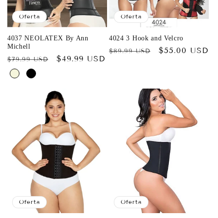
Oferta
Oferta
4037 NEOLATEX By Ann
4024 3 Hook and Velcro
Michell
Precio
Precio
$55.00 USD
$89.99 USD
Precio
Precio
$49.99 USD
$79.99 USD
habitual
de
habitual
de
oferta
oferta
Oferta
Oferta