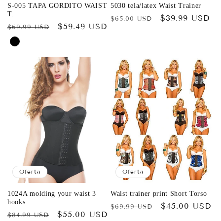
S-005 TAPA GORDITO WAIST
5030 tela/latex Waist Trainer
T.
Precio
Precio
$39.99 USD
$65.00 USD
Precio
Precio
$59.49 USD
$69.99 USD
habitual
de
habitual
de
oferta
oferta
Oferta
Oferta
1024A molding your waist 3
Waist trainer print Short Torso
hooks
Precio
Precio
$45.00 USD
$69.99 USD
Precio
Precio
$55.00 USD
$84.99 USD
habitual
de