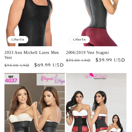
Oferta
Oferta
2033 Ann Michell Latex Men
2006/2019 Vest Stagmi
Vest
Precio
Precio
$59.99 USD
$75.00 USD
Precio
Precio
$69.99 USD
$95.00 USD
habitual
de
habitual
de
oferta
oferta