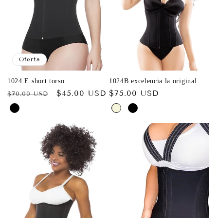
Oferta
1024 E short torso
1024B excelencia la original
Precio
Precio
$45.00 USD
Precio
$75.00 USD
$70.00 USD
habitual
de
habitual
oferta