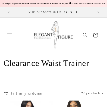
Ir
 of origin. Impuestos internacionales se cobran en la aduana de tu pais. 🛍️ START YOUR OWN BUSINESS - Now Wh
directamente
al contenido
ODUCTS
Visit our Store in Dallas Tx
Carrito
C
Clearance Waist Trainer
o
l
e
Filtrar y ordenar
27 productos
c