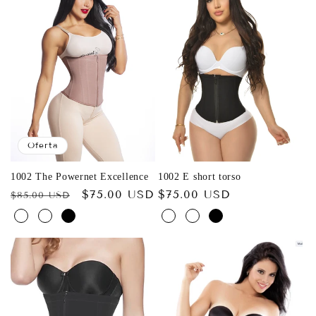
c
i
ó
n
:
Oferta
1002 The Powernet Excellence
1002 E short torso
Precio
Precio
$75.00 USD
Precio
$75.00 USD
$85.00 USD
habitual
de
habitual
oferta