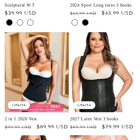
Sculptural W.T
2024 Sport Long torso 3 hooks
Precio
$39.99 USD
Precio
Precio
$45.99 USD
$65.99 USD
habitual
habitual
de
oferta
Oferta
Oferta
2 in 1 2020 Vest
2027 Latex Vest 3 hooks
Precio
Precio
$89.99 USD
Precio
Precio
$79.99 USD
$99.99 USD
$89.99 USD
habitual
de
habitual
de