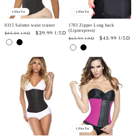
Oferta
Oferta
0315 Salome waist trainer
1703 Zipper Long back
(Lipoexpress)
Precio
Precio
$39.99 USD
$85.00 USD
Precio
Precio
$45.99 USD
$65.99 USD
habitual
de
habitual
de
oferta
oferta
Oferta